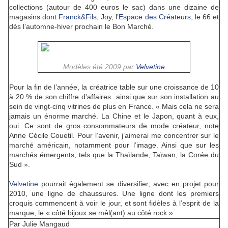
collections (autour de 400 euros le sac) dans une dizaine de
magasins dont
Franck&Fils
, Joy, l’
Espace des Créateurs
, le 66 et
dès l’automne-hiver prochain le Bon Marché.
Modèles été 2009 par
Velvetine
Pour la fin de l’année, la créatrice table sur une croissance de 10
à 20 % de son chiffre d'affaires ainsi que sur son installation au
sein de vingt-cinq vitrines de plus en France. « Mais cela ne sera
jamais un énorme marché. La Chine et le Japon, quant à eux,
oui. Ce sont de gros consommateurs de mode créateur, note
Anne Cécile Couetil. Pour l’avenir, j’aimerai me concentrer sur le
marché américain, notamment pour l’image. Ainsi que sur les
marchés émergents, tels que la Thaïlande, Taïwan, la Corée du
Sud ».
Velvetine
pourrait également se diversifier, avec en projet pour
2010, une ligne de chaussures. Une ligne dont les premiers
croquis commencent à voir le jour, et sont fidèles à l’esprit de la
marque, le « côté bijoux se mêl(ant) au côté rock ».
Par Julie Mangaud