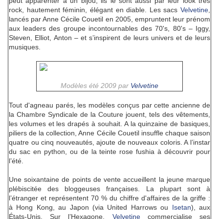
peut apparenter à un bijou, ils le sont aussi par leur look très
rock, hautement féminin, élégant en diable. Les sacs
Velvetine
,
lancés par Anne Cécile Couetil en 2005, empruntent leur prénom
aux leaders des groupe incontournables des 70's, 80's – Iggy,
Steven, Elliot, Anton – et s’inspirent de leurs univers et de leurs
musiques.
Modèles été 2009 par
Velvetine
Tout d'agneau parés, les modèles conçus par cette ancienne de
la Chambre Syndicale de la Couture jouent, tels des vêtements,
les volumes et les drapés à souhait. A la quinzaine de basiques,
piliers de la collection, Anne Cécile Couetil insuffle chaque saison
quatre ou cinq nouveautés, ajoute de nouveaux coloris. A l’instar
du sac en python, ou de la teinte rose fushia à découvrir pour
l’été.
Une soixantaine de points de vente accueillent la jeune marque
plébiscitée des bloggeuses françaises. La plupart sont à
l’étranger et représentent 70 % du chiffre d'affaires de la griffe :
à Hong Kong, au Japon (via United Harrows ou
Isetan
), aux
États-Unis. Sur l’Hexagone,
Velvetine
commercialise ses