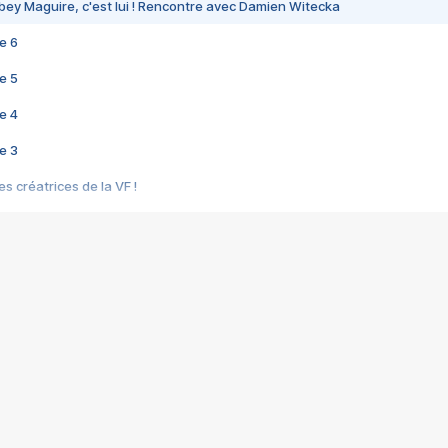
bey Maguire, c'est lui ! Rencontre avec Damien Witecka
e 6
e 5
e 4
e 3
s créatrices de la VF !
e 2
e 1
e Mektoub My Love arrive enfin ! Rencontre avec Shaïn Boumedine et Sal
i : après Toni en famille
elle réalise le bouleversant Dites lui que je l'aime
ais ! Rencontre autour de Vie privée de Rebecca Zlotowski
 de Marguerite, Grave... Rencontre avec Ella Rumpf