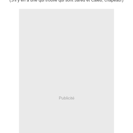
(S'il y en a une qui trouve qui sont Jared et Caleb, chapeau!)
Publicité