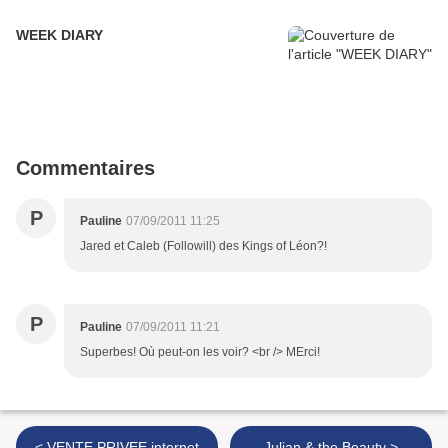
WEEK DIARY
Commentaires
P
Pauline
07/09/2011 11:25
Jared et Caleb (Followill) des Kings of Léon?!
P
Pauline
07/09/2011 11:21
Superbes! Où peut-on les voir? <br /> MErci!
< VENTE PRIVEE internet
Julian & the Beauty >