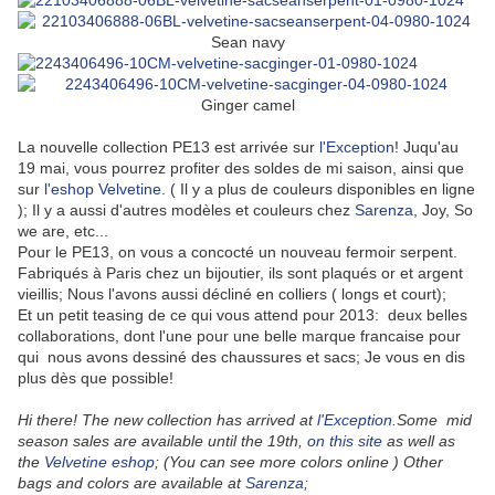
Sean navy
Ginger camel
La nouvelle collection PE13 est arrivée sur
l'Exception
! Juqu'au
19 mai, vous pourrez profiter des soldes de mi saison, ainsi que
sur
l'eshop Velvetine
. ( Il y a plus de couleurs disponibles en ligne
); Il y a aussi d'autres modèles et couleurs chez
Sarenza
, Joy, So
we are, etc...
Pour le PE13, on vous a concocté un nouveau fermoir serpent.
Fabriqués à Paris chez un bijoutier, ils sont plaqués or et argent
vieillis; Nous l'avons aussi décliné en colliers ( longs et court);
Et un petit teasing de ce qui vous attend pour 2013: deux belles
collaborations, dont l'une pour une belle marque francaise pour
qui nous avons dessiné des chaussures et sacs; Je vous en dis
plus dès que possible!
Hi there! The new collection has arrived at
l'Exception
.Some mid
season sales are available until the 19th,
on this site
as well as
the
Velvetine eshop
; (
You can see more colors online ) Other
bags and colors are available at
Sarenza;